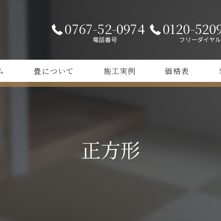
0767-52-0974
0120-520
電話番号
フリーダイヤ
ム
畳について
施工実例
価格表
和やか畳
カ
カラー畳
正
正方形
縁
オ
張