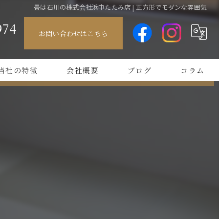
畳は石川の株式会社浜中たたみ店 | 正方形でモダンな雰囲気
974
お問い合わせはこちら
ル
当社の特徴
会社概要
ブログ
コラム
ラー畳
方形
なし
シャレ
替え