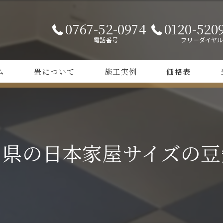
0767-52-0974
0120-520
電話番号
フリーダイヤ
ム
畳について
施工実例
価格表
和やか畳
カ
カラー畳
正
川県の日本家屋サイズの豆
縁
オ
張