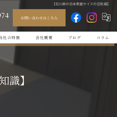
【石川県の日本家屋サイズの豆知識】
974
お問い合わせはこちら
ル
当社の特徴
会社概要
ブログ
コラム
ラー畳
方形
知識】
なし
シャレ
替え