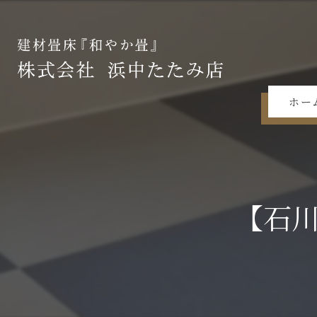
ホー
【石