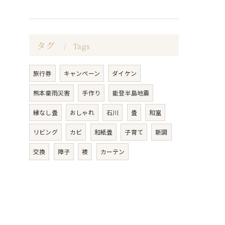
タグ
Tags
旅行券
キャンペーン
ダイケン
熊本豪雨災害
手作り
能登半島地震
縁なし畳
おしゃれ
石川
畳
和室
リビング
カビ
和紙畳
子育て
新調
交換
障子
襖
カーテン