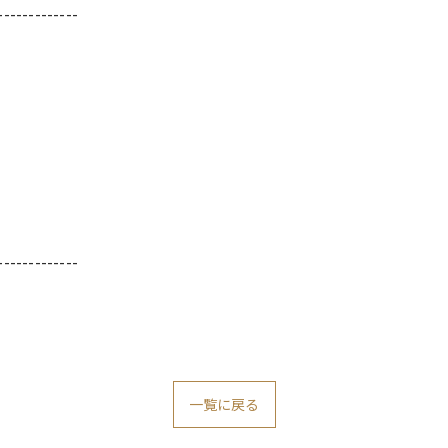
-------------
-------------
一覧に戻る