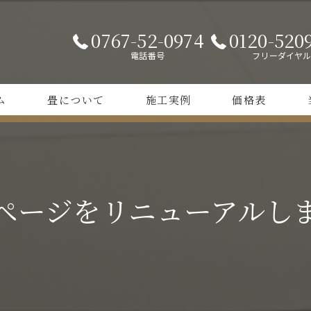
0767-52-0974
0120-520
電話番号
フリーダイヤ
ム
畳について
施工実例
価格表
和やか畳
カ
カラー畳
正
ページをリニューアルし
縁
オ
張