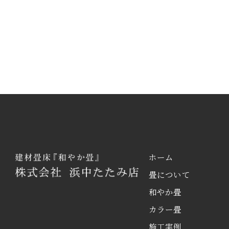
ホーム
畳について
和やか畳
カラー畳
施工実例