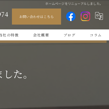
ホームページをリニューアルしました。
974
お問い合わせはこちら
ル
当社の特徴
会社概要
ブログ
コラム
ラー畳
方形
ました。
なし
シャレ
替え