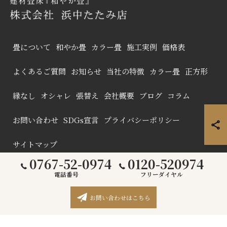
畳について
和やか畳
カラー畳
施工実例
価格表
よくあるご質問
お知らせ
当社の特徴
カラー畳
正方形
縁なし
オシャレ
張替え
会社概要
ブログ
コラム
お問い合わせ
SDGs宣言
プライバシーポリシー
サイトマップ
0767-52-0974
0120-520974
電話番号
フリーダイヤル
© 2026 石川の畳なら株式会社浜中たたみ店 ALL RIGHTS RESERVED.
お問い合わせはこちら